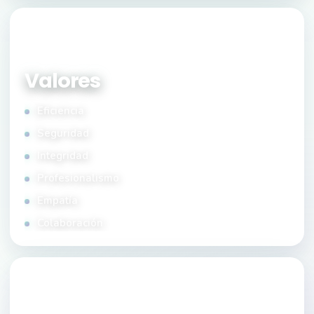
LO QUE NOS GUÍA
Valores
Eficiencia
Seguridad
Integridad
Profesionalismo
Empatía
Colaboración